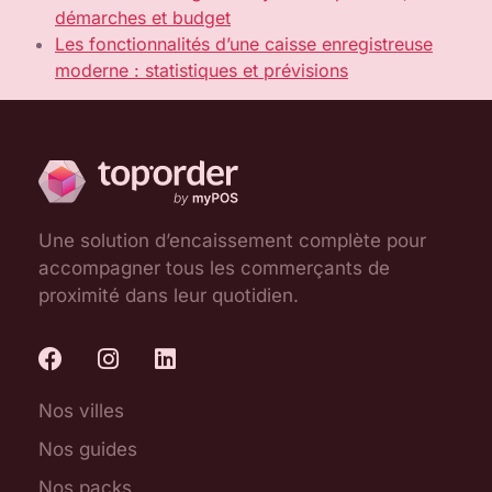
démarches et budget
Les fonctionnalités d’une caisse enregistreuse
moderne : statistiques et prévisions
Une solution d’encaissement complète pour
accompagner tous les commerçants de
proximité dans leur quotidien.
Nos villes
Nos guides
Nos packs