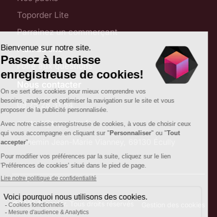
Toporder Lite
Parrainez un commerçant
Plan du site
Foire aux questions
Nous contacter
09 75 28 31 54
contact@toporder.fr
1 chemin Jean-Marie Vianney, 69130 Écully
©2025 Toporder. Tous droits réservés
Gestion des cookies