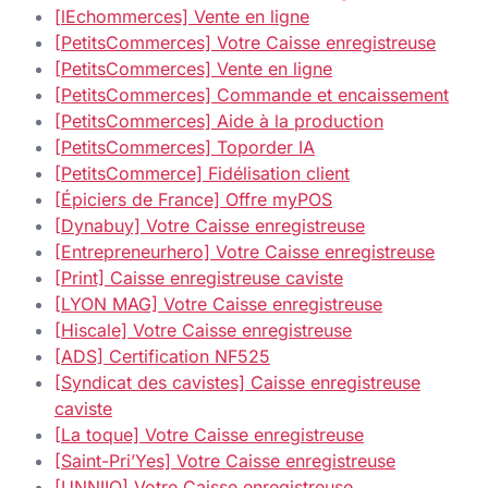
[lEchommerces] Vente en ligne
[PetitsCommerces] Votre Caisse enregistreuse
[PetitsCommerces] Vente en ligne
[PetitsCommerces] Commande et encaissement
[PetitsCommerces] Aide à la production
[PetitsCommerces] Toporder IA
[PetitsCommerce] Fidélisation client
[Épiciers de France] Offre myPOS
[Dynabuy] Votre Caisse enregistreuse
[Entrepreneurhero] Votre Caisse enregistreuse
[Print] Caisse enregistreuse caviste
[LYON MAG] Votre Caisse enregistreuse
[Hiscale] Votre Caisse enregistreuse
[ADS] Certification NF525
[Syndicat des cavistes] Caisse enregistreuse
caviste
[La toque] Votre Caisse enregistreuse
[Saint-Pri’Yes] Votre Caisse enregistreuse
[UNNIIQ] Votre Caisse enregistreuse