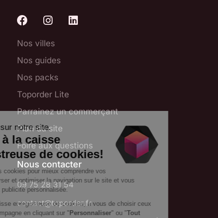
Nos villes
Nos guides
Nos packs
Toporder Lite
Parrainez un commerçant
Plan du site
Foire aux questions
Nous contacter
09 75 28 31 54
contact@toporder.fr