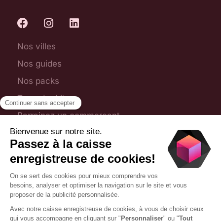
Nos villes
Nos guides
Nos packs
Toporder Lite
Parrainez un commerçant
Plan du site
Foire aux questions
Nous contacter
09 75 28 31 54
contact@toporder.fr