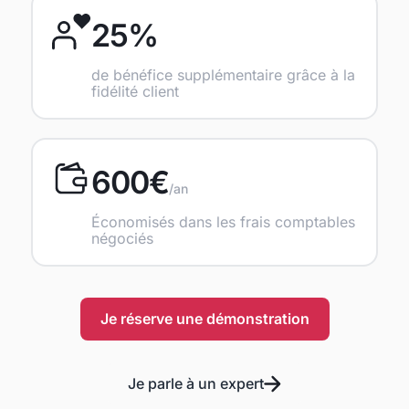
25%
de bénéfice supplémentaire grâce à la
fidélité client
600€
/an
Économisés dans les frais comptables
négociés
Je réserve une démonstration
Je parle à un expert