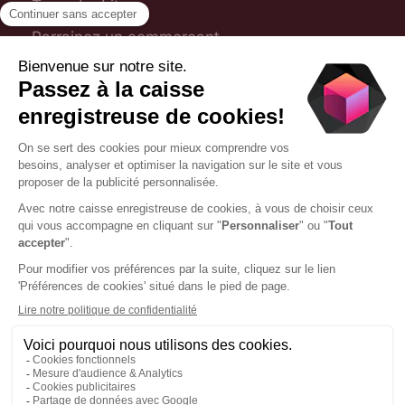
Toporder Lite
Parrainez un commerçant
Plan du site
Foire aux questions
Nous contacter
09 75 28 31 54
contact@toporder.fr
1 chemin Jean-Marie Vianney, 69130 Écully
©2025 Toporder. Tous droits réservés
Gestion des cookies
Certification NF525