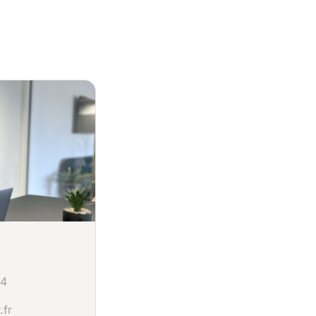
54
.fr