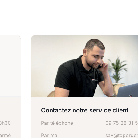
Contactez notre service client
8h30
Par téléphone
09 75 28 31 
ermé
Par mail
sav@toporder