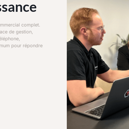
ssance
ommercial complet.
pace de gestion,
téléphone,
ximum pour répondre