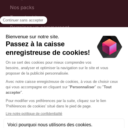
Nos packs
Toporder Lite
Parrainez un commerçant
Plan du site
Foire aux questions
Nous contacter
09 75 28 31 54
contact@toporder.fr
1 chemin Jean-Marie Vianney, 69130 Écully