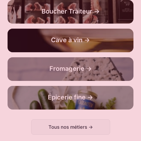
Boucher Traiteur ->
Boucher Traiteur ->
Cave à vin ->
Cave à vin ->
Fromagerie ->
Fromagerie ->
Épicerie fine ->
Épicerie fine ->
Tous nos métiers ->