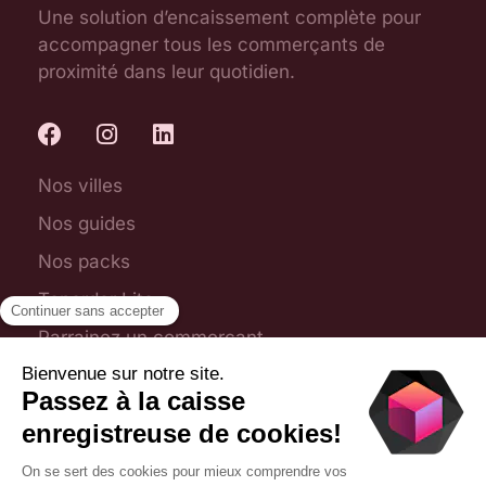
Une solution d’encaissement complète pour
accompagner tous les commerçants de
proximité dans leur quotidien.
Nos villes
Nos guides
Nos packs
Toporder Lite
Parrainez un commerçant
Plan du site
Foire aux questions
Nous contacter