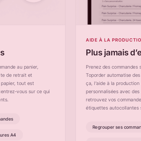
AIDE À LA PRODUCTI
es
Plus jamais d’
ommande au panier,
Prenez des commandes su
te de retrait et
Toporder automatise des l
papier, tout est
ça, l’aide à la productio
entrez-vous sur ce qui
personnalisées avec des c
ents.
retrouvez vos commandes 
étiquettes autocollantes s
mandes
Regrouper ses comma
tures A4