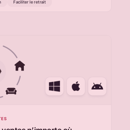
n
Faciliter le retrait
TES