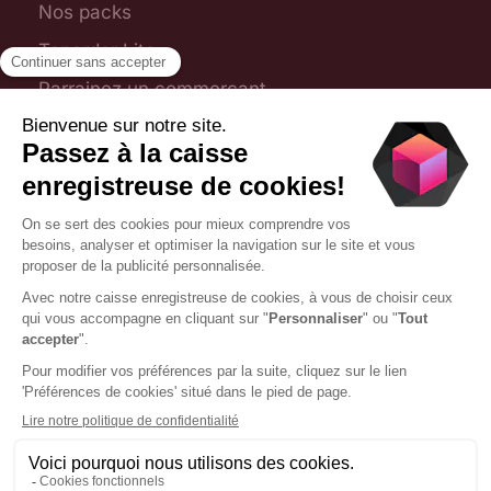
Nos packs
Toporder Lite
Parrainez un commerçant
Plan du site
Foire aux questions
Nous contacter
09 75 28 31 54
contact@toporder.fr
1 chemin Jean-Marie Vianney, 69130 Écully
©2025 Toporder. Tous droits réservés
Gestion des cookies