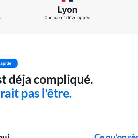
Lyon
Conçue et développée
e
rapide
st déja compliqué.
ait pas l'être.
hui
Ce qu'on rè