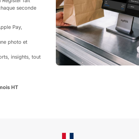
Register fait
 chaque seconde
Apple Pay,
une photo et
ts, insights, tout
mois HT