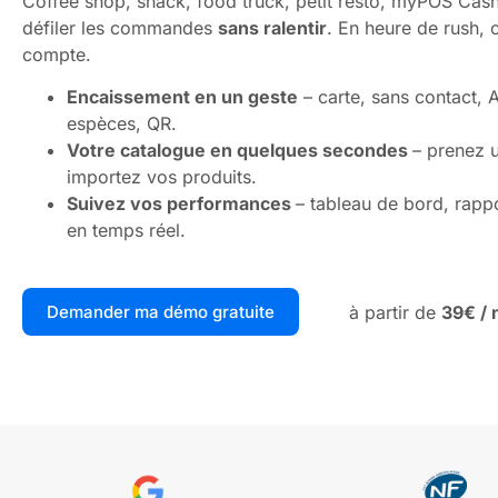
Coffee shop, snack, food truck, petit resto, myPOS Cash 
défiler les commandes
sans ralentir
. En heure de rush,
compte.
Encaissement en un geste
– carte, sans contact, 
espèces, QR.
Votre catalogue en quelques secondes
– prenez 
importez vos produits.
Suivez vos performances
– tableau de bord, rappor
en temps réel.
à partir de
39€ / 
Demander ma démo gratuite