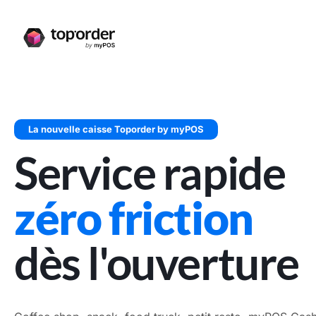
La nouvelle caisse Toporder by myPOS
Service rapide
zéro friction
dès l'ouverture