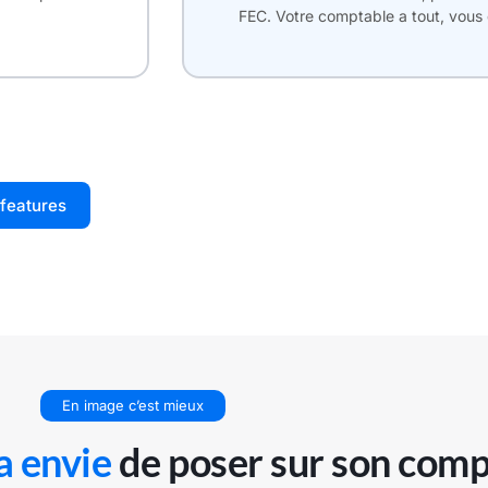
FEC. Votre comptable a tout, vous 
 features
En image c’est mieux
a envie
de poser sur son comp