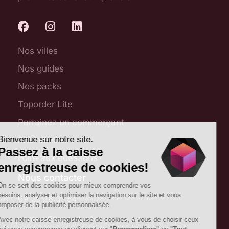
Nos villes
Nos guides
Nos packs
Toporder Lite
Parrainez un commerçant
Plan du site
Foire aux questions
Nous contacter
09 75 28 31 54
contact@toporder.fr