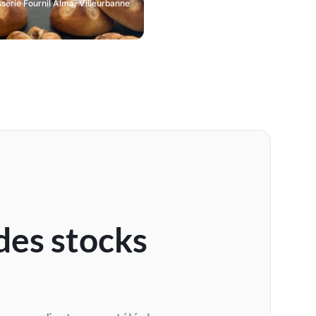
sserie Fournil Alma, Villeurbanne
des stocks