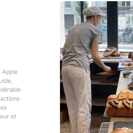
e Apple
uide,
idérable
actions
les
eur et