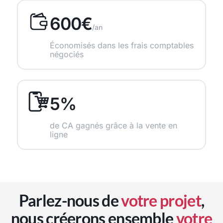
600€
/an
Économisés dans les frais comptables
négociés
5%
de CA gagnés grâce à la vente en
ligne
Parlez-nous de
votre projet
,
nous créerons ensemble
votre