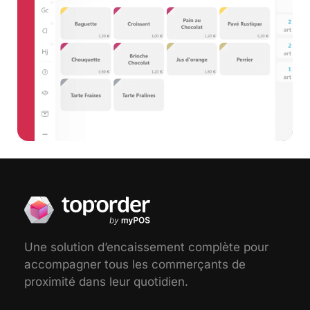
Une solution d’encaissement complète pour
accompagner tous les commerçants de
proximité dans leur quotidien.