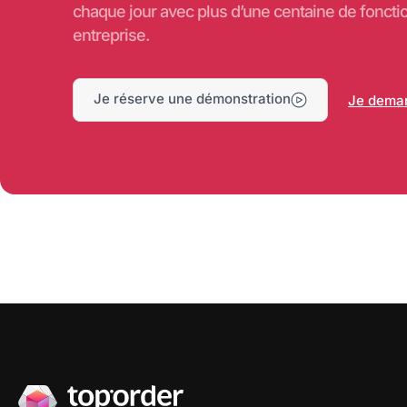
chaque jour avec plus d’une centaine de foncti
entreprise.
Je réserve une démonstration
Je deman