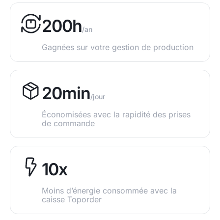
200h
/an
Gagnées sur votre gestion de production
20min
/jour
Économisées avec la rapidité des prises
de commande​
10x
Moins d’énergie consommée avec la
caisse Toporder