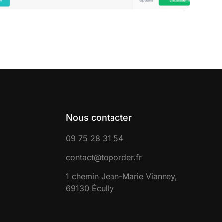
Nous contacter
09 75 28 31 54
contact@toporder.fr
1 chemin Jean-Marie Vianney,
69130 Écully