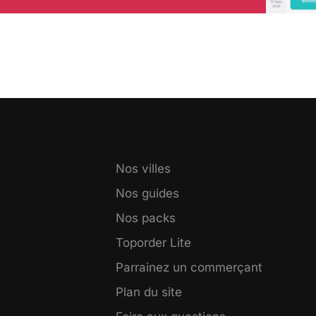
Nos villes
Nos guides
Nos packs
Toporder Lite
Parrainez un commerçant
Plan du site