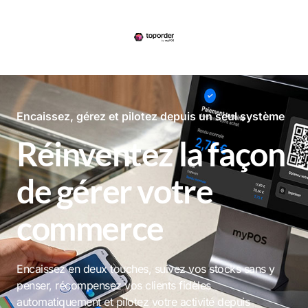
Encaissez, gérez et pilotez depuis un seul système
Réinventez la façon
de gérer votre
commerce
Encaissez en deux touches, suivez vos stocks sans y
penser, récompensez vos clients fidèles
automatiquement et pilotez votre activité depuis