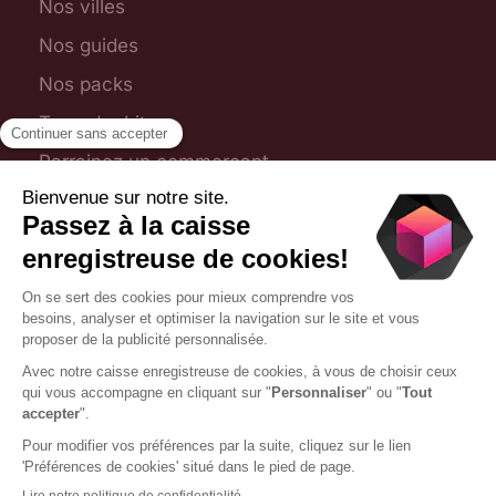
Nos villes
Nos guides
Nos packs
Toporder Lite
Parrainez un commerçant
Plan du site
Foire aux questions
Nous contacter
09 75 28 31 54
contact@toporder.fr
1 chemin Jean-Marie Vianney, 69130 Écully