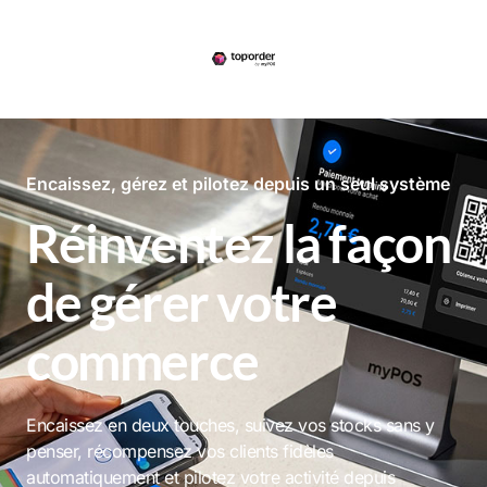
Encaissez, gérez et pilotez depuis un seul système
Réinventez la façon
de gérer votre
commerce
Encaissez en deux touches, suivez vos stocks sans y
penser, récompensez vos clients fidèles
automatiquement et pilotez votre activité depuis