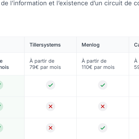
é de l’information et l’existence d’un circuit de 
Tillersystems
Menlog
C
de
À partir de
À partir de
À 
mois
79€ par mois
110€ par mois
5