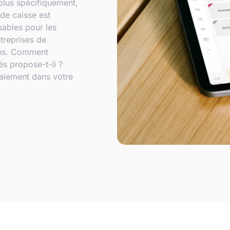
 plus spécifiquement,
 de caisse est
sables pour les
treprises de
ions. Comment
és propose-t-il ?
paiement dans votre