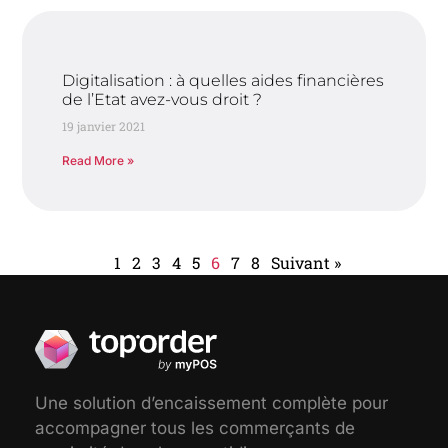
Digitalisation : à quelles aides financières
de l’Etat avez-vous droit ?
19 janvier 2021
Read More »
1
2
3
4
5
6
7
8
Suivant »
Une solution d’encaissement complète pour
accompagner tous les commerçants de