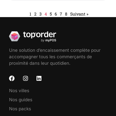
1
2
3
4
5
6
7
8
Suivant »
Une solution d’encaissement complète pour
accompagner tous les commerçants de
proximité dans leur quotidien.
Nos villes
Nos guides
Nos packs