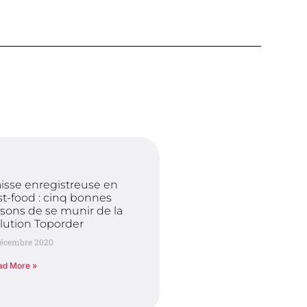
isse enregistreuse en
st-food : cinq bonnes
isons de se munir de la
lution Toporder
décembre 2020
ad More »