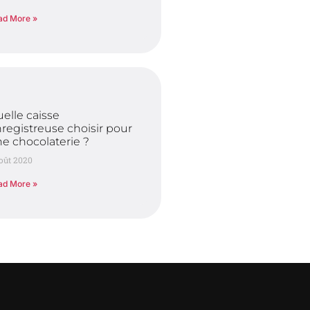
ad More »
elle caisse
registreuse choisir pour
e chocolaterie ?
oût 2020
ad More »