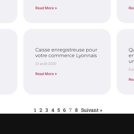
Read More »
Re
Caisse enregistreuse pour
Qu
votre commerce Lyonnais
en
un
10 août 2020
5 a
Read More »
Re
1
2
3
4
5
6
7
8
Suivant »