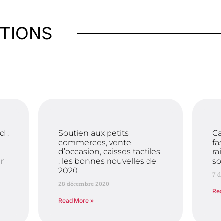
ATIONS
d :
Soutien aux petits
Ca
commerces, vente
fa
d’occasion, caisses tactiles
ra
r
: les bonnes nouvelles de
so
2020
7 
28 décembre 2020
Re
Read More »