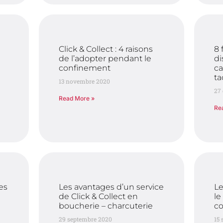
Click & Collect : 4 raisons
8 
de l’adopter pendant le
di
s
confinement
ca
ta
13 novembre 2020
27 
Read More »
Re
es
Les avantages d’un service
Le
de Click & Collect en
le
boucherie – charcuterie
c
29 septembre 2020
15