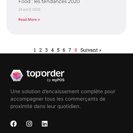
Food : les tendances 2020
25 avril 2020
Read More »
1
2
3
4
5
6
7
8
Suivant »
Une solution d’encaissement complète pour
accompagner tous les commerçants de
proximité dans leur quotidien.