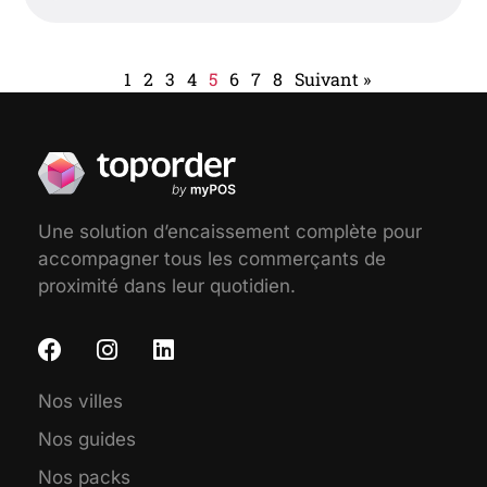
1
2
3
4
5
6
7
8
Suivant »
Une solution d’encaissement complète pour
accompagner tous les commerçants de
proximité dans leur quotidien.
Nos villes
Nos guides
Nos packs