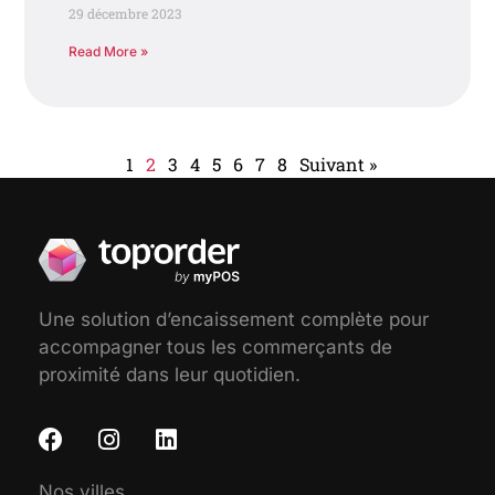
29 décembre 2023
Read More »
1
2
3
4
5
6
7
8
Suivant »
Une solution d’encaissement complète pour
accompagner tous les commerçants de
proximité dans leur quotidien.
Nos villes