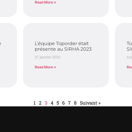
Read More »
e
L’équipe Toporder était
To
présente au SIRHA 2023
S
27 janvier 2023
4 j
Read More »
Re
1
2
3
4
5
6
7
8
Suivant »