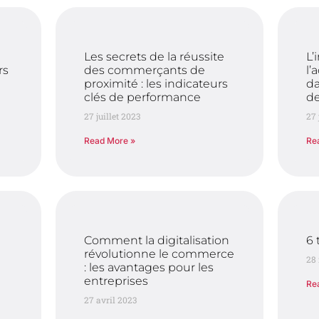
Les secrets de la réussite
L’
rs
des commerçants de
l’
proximité : les indicateurs
da
clés de performance
de
27 juillet 2023
27 
Read More »
Re
l
Comment la digitalisation
6 
révolutionne le commerce
28
: les avantages pour les
entreprises
Re
27 avril 2023