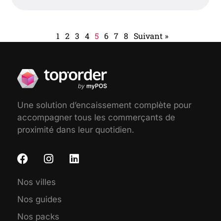
1
2
3
4
5
6
7
8
Suivant »
Une solution d’encaissement complète pour
accompagner tous les commerçants de
proximité dans leur quotidien.
Nos villes
Nos guides
Nos packs