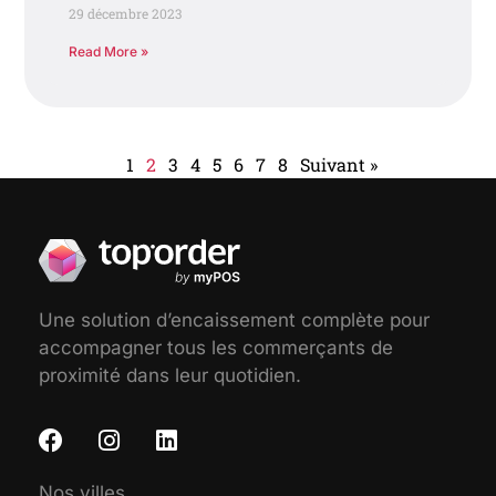
29 décembre 2023
Read More »
1
2
3
4
5
6
7
8
Suivant »
Une solution d’encaissement complète pour
accompagner tous les commerçants de
proximité dans leur quotidien.
Nos villes