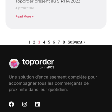
Toporder présent au SIRHA 2023
4 janvier 2023
Read More »
1
2
3
4
5
6
7
8
Suivant »
Une solution d’encaissement complète pour
accompagner tous les commerçants de
proximité dans leur quotidien.