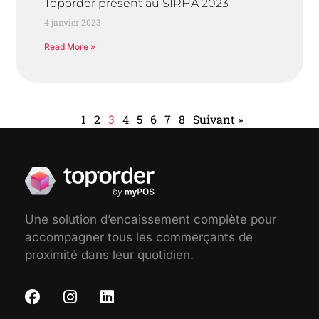
Toporder présent au SIRHA 2023
4 janvier 2023
Read More »
1
2
3
4
5
6
7
8
Suivant »
Une solution d’encaissement complète pour
accompagner tous les commerçants de
proximité dans leur quotidien.