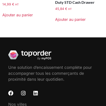
Duty STD Cash Drawer
14,99
€
HT
45,84
€
HT
Ajouter au panier
Ajouter au panier
Une solution d’encaissement complète pour
accompagner tous les commerçants de
proximité dans leur quotidien.
Nos villes