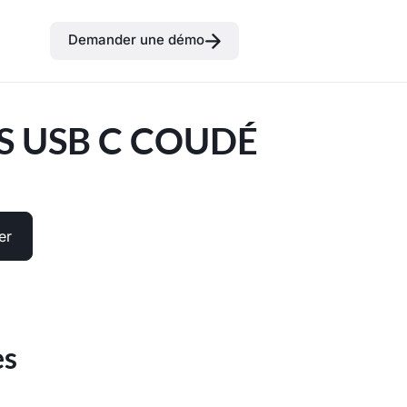
Demander une démo
S USB C COUDÉ
er
es