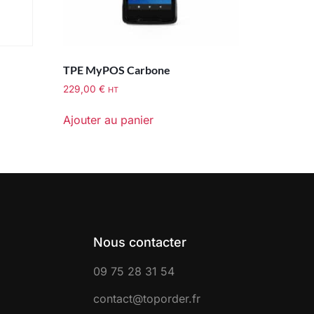
TPE MyPOS Carbone
229,00
€
HT
Ajouter au panier
Nous contacter
09 75 28 31 54
contact@toporder.fr