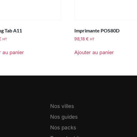
g Tab A11
Imprimante POS80D
€
98,18
€
HT
HT
r au panier
Ajouter au panier
Nos villes
Nos guides
Nos packs