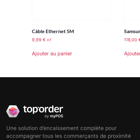
Câble Ethernet 5M
Samsun
9,99
€
118,00
HT
Ajouter au panier
Ajoute
Une solution d’encaissement complète pour
accompagner tous les commerçants de proximité