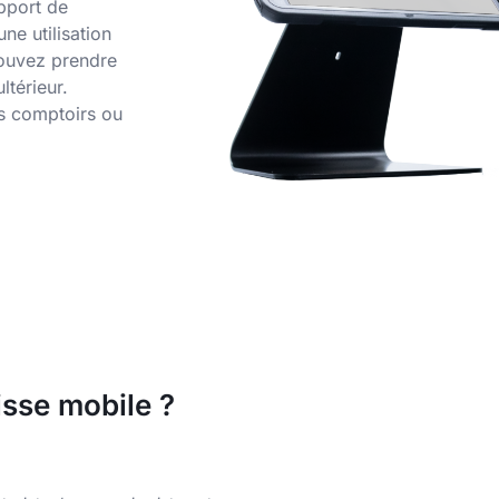
pport de
ne utilisation
pouvez prendre
térieur.
ts comptoirs ou
isse mobile ?