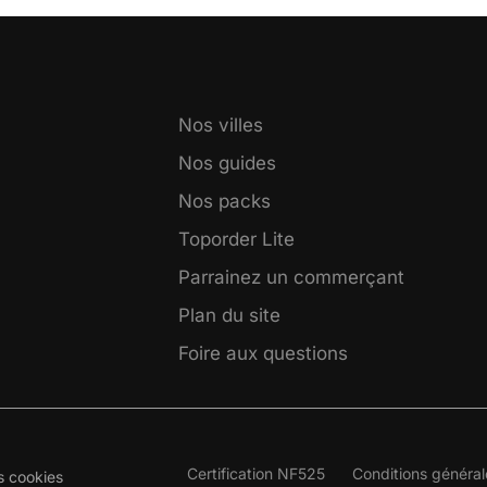
Nos villes
Nos guides
Nos packs
Toporder Lite
Parrainez un commerçant
Plan du site
Foire aux questions
Certification NF525
Conditions général
s cookies