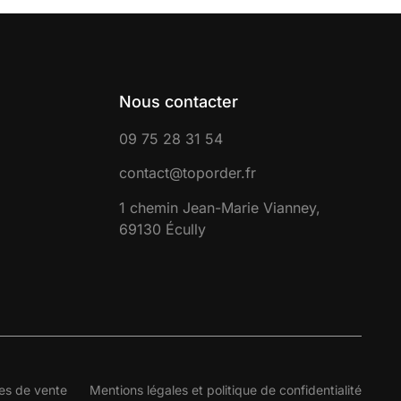
Nous contacter
09 75 28 31 54
contact@toporder.fr
1 chemin Jean-Marie Vianney,
69130 Écully
es de vente
Mentions légales et politique de confidentialité