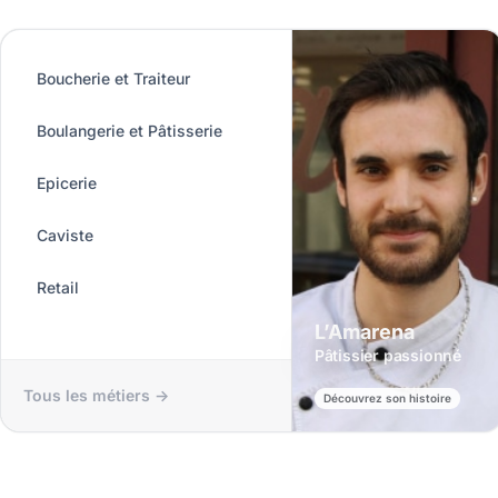
Boucherie et Traiteur
Boulangerie et Pâtisserie
Epicerie
Caviste
Retail
L’Amarena
Pâtissier passionné
Tous les métiers ->
Découvrez son histoire