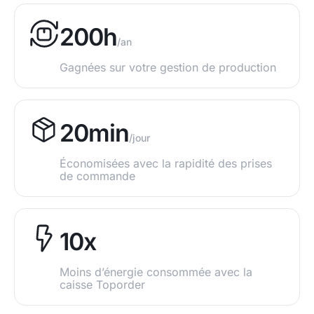
200h
/an
Gagnées sur votre gestion de production
20min
/jour
Économisées avec la rapidité des prises
de commande​
10x
Moins d’énergie consommée avec la
caisse Toporder